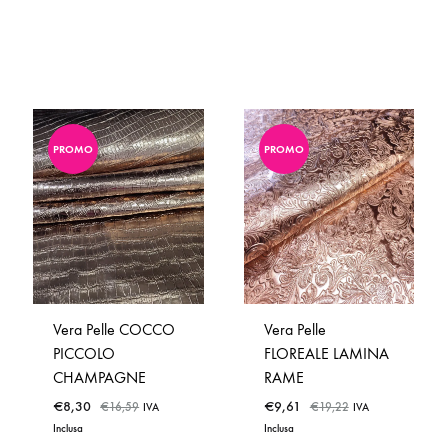
PROMO
PROMO
Vera Pelle COCCO
Vera Pelle
PICCOLO
FLOREALE LAMINA
CHAMPAGNE
RAME
€
8,30
€
9,61
€
16,59
€
19,22
IVA
IVA
Inclusa
Inclusa