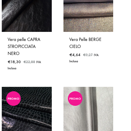
WISHLIST
WISHLIST
Vera pelle CAPRA
Vera Pelle BERGE
STROPICCIATA
CIELO
NERO
€
4,64
€
9,27
IVA
€
18,30
Inclusa
€
22,88
IVA
Inclusa
PROMO
PROMO
ADD
ADD
TO
TO
WISHLIST
WISHLIST