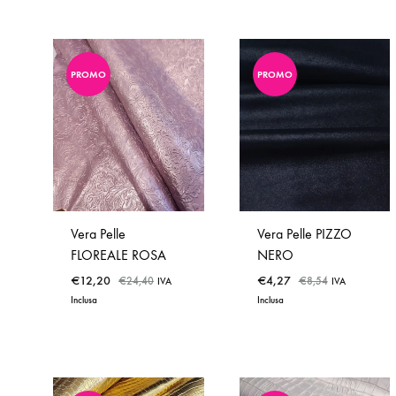
PROMO
PROMO
ADD
ADD
TO
TO
WISHLIST
WISHLIST
Vera Pelle
Vera Pelle PIZZO
FLOREALE ROSA
NERO
€
12,20
€
4,27
€
24,40
€
8,54
IVA
IVA
Inclusa
Inclusa