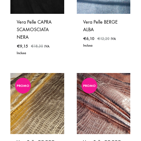
Vera Pelle CAPRA
Vera Pelle BERGE
SCAMOSCIATA
ALBA
NERA
€
6,10
€
12,20
IVA
€
9,15
Inclusa
€
18,30
IVA
Inclusa
PROMO
PROMO
ADD
ADD
TO
TO
WISHLIST
WISHLIST