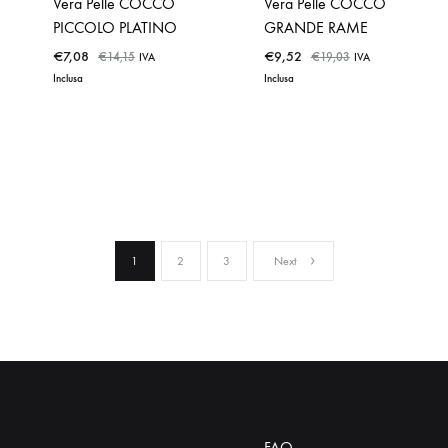
Vera Pelle COCCO
Vera Pelle COCCO
PICCOLO PLATINO
GRANDE RAME
€
7,08
€
9,52
€
14,15
€
19,03
IVA
IVA
Inclusa
Inclusa
ADD
ADD
TO
TO
WISHLIST
WISHLIST
1
2
3
Next
FAQ