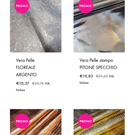
PROMO
PROMO
ADD
ADD
TO
TO
WISHLIST
WISHLIST
Vera Pelle
Vera Pelle stampa
FLOREALE
PITONE SPECCHIO
ARGENTO
€
19,83
€
39,65
IVA
€
10,37
Inclusa
€
20,74
IVA
Inclusa
PROMO
PROMO
ADD
ADD
TO