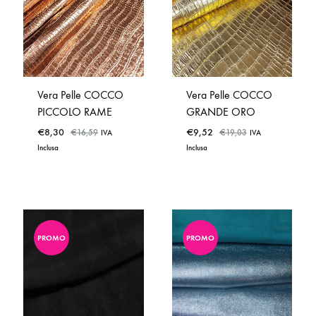
TO
WISHLIST
WISHLIST
Vera Pelle COCCO
Vera Pelle COCCO
PICCOLO RAME
GRANDE ORO
€
8,30
€
9,52
€
16,59
€
19,03
IVA
IVA
Inclusa
Inclusa
PROMO
PROMO
ADD
ADD
TO
TO
WISHLIST
WISHLIST