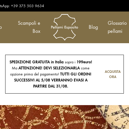
tsApp:
+39 375 503 9634
Scampoli e
Glossario
p
Blog
Box
pellami
Pellami
Vendita
Esposito
di
pelle
SPEDIZIONE GRATUITA in Italia
sopra i
199euro!
Ma
ATTENZIONE! DEVI SELEZIONARLA
come
e
ACQUISTA
opzione prima del pagamento!
TUTTI GLI ORDINI
cuoio
ORA
SUCCESSIVI AL 5/08 VERRANNO EVASI A
da
PARTIRE DAL 31/08.
generazioni