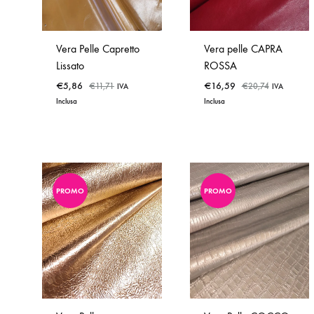
Vera Pelle Capretto
Vera pelle CAPRA
Lissato
ROSSA
€
5,86
€
16,59
€
11,71
€
20,74
IVA
IVA
Inclusa
Inclusa
PROMO
PROMO
ADD
ADD
TO
TO
WISHLIST
WISHLIST