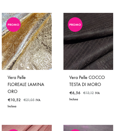
PROMO
PROMO
ADD
ADD
TO
TO
WISHLIST
WISHLIST
Vera Pelle
Vera Pelle COCCO
FLOREALE LAMINA
TESTA DI MORO
ORO
€
6,56
€
13,12
IVA
€
10,52
Inclusa
€
21,05
IVA
Inclusa