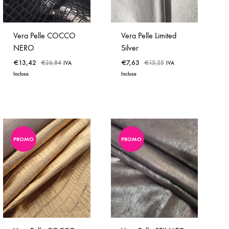
Vera Pelle COCCO
Vera Pelle Limited
NERO
Silver
€
13,42
€
7,63
€
26,84
€
15,25
IVA
IVA
Inclusa
Inclusa
PROMO
PROMO
ADD
ADD
TO
TO
WISHLIST
WISHLIST