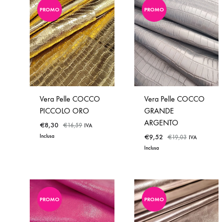
PROMO
PROMO
ADD
ADD
TO
TO
WISHLIST
WISHLIST
Vera Pelle COCCO
Vera Pelle COCCO
PICCOLO ORO
GRANDE
ARGENTO
€
8,30
€
16,59
IVA
Inclusa
€
9,52
€
19,03
IVA
Inclusa
PROMO
PROMO
ADD
TO
ADD