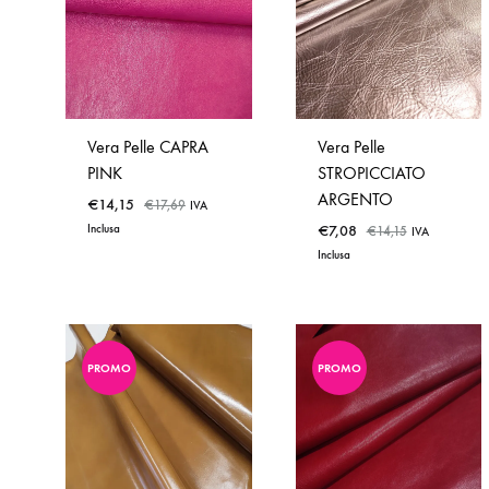
WISHLIST
TO
WISHLIST
Vera Pelle CAPRA
Vera Pelle
PINK
STROPICCIATO
ARGENTO
€
14,15
€
17,69
IVA
Inclusa
€
7,08
€
14,15
IVA
Inclusa
PROMO
PROMO
ADD
TO
ADD
WISHLIST
TO
WISHLIST