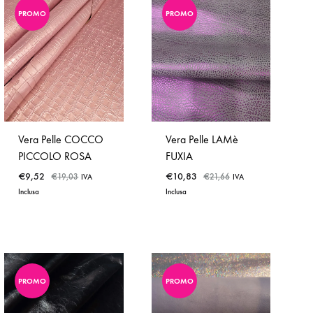
PROMO
PROMO
ADD
ADD
TO
TO
WISHLIST
WISHLIST
Vera Pelle COCCO
Vera Pelle LAMè
PICCOLO ROSA
FUXIA
€
9,52
€
10,83
€
19,03
€
21,66
IVA
IVA
Inclusa
Inclusa
PROMO
PROMO
ADD
ADD
TO
TO