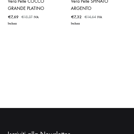
Vera Pelle COCCO
Vera Pelle SPINATO
GRANDE PLATINO
ARGENTO
€
7,69
€
7,32
€
15,37
€
14,64
IVA
IVA
Inclusa
Inclusa
ADD
ADD
TO
TO
WISHLIST
WISHLIST