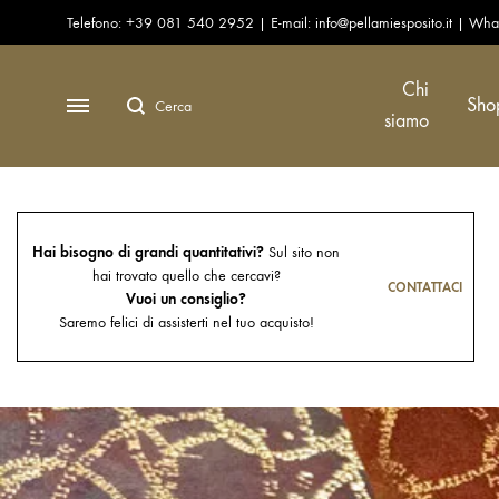
Open Accessibility Widget
Telefono:
+39 081 540 2952
| E-mail:
info@pellamiesposito.it
| Wha
↵
Chi
Cerca
Menu
Sho
siamo
Hai bisogno di grandi quantitativi?
Sul sito non
Pelli per pelletteria
hai trovato quello che cercavi?
CONTATTACI
Vuoi un consiglio?
Pelli per calzatura
Saremo felici di assisterti nel tuo acquisto!
Pelli per arredamento
Pelli per automotive