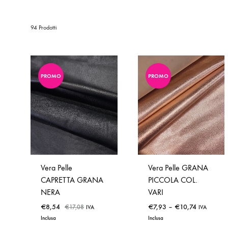
94 Prodotti
PROMO
PROMO
Vera Pelle
Vera Pelle GRANA
CAPRETTA GRANA
PICCOLA COL.
NERA
VARI
€
8,54
€
7,93
–
€
10,74
€
17,08
IVA
IVA
Inclusa
Inclusa