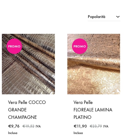
Popolarità
PROMO
PROMO
Vera Pelle COCCO
Vera Pelle
GRANDE
FLOREALE LAMINA
CHAMPAGNE
PLATINO
€
9,76
€
11,90
€
19,52
€
23,79
IVA
IVA
Inclusa
Inclusa