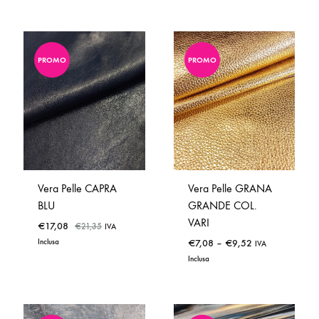
PROMO
PROMO
ADD
ADD
TO
TO
WISHLIST
WISHLIST
Vera Pelle CAPRA
Vera Pelle GRANA
BLU
GRANDE COL.
VARI
€
17,08
€
21,35
IVA
Inclusa
€
7,08
–
€
9,52
IVA
Inclusa