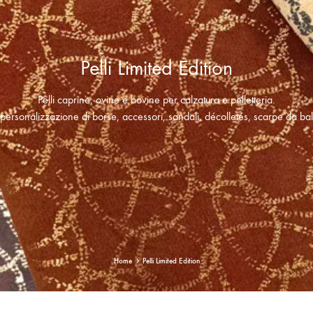
Pelli Limited Edition
Pelli caprine, ovine e bovine per calzatura e pelletteria.
e personalizzazione di borse, accessori, sandali, décolletés, scarpe da ba
Home
Pelli Limited Edition