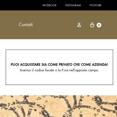
FACEBOOK
INSTAGRAM
YOUTUBE
Carrello
Entra
Contatti
0
PUOI ACQUISTARE SIA COME PRIVATO CHE COME AZIENDA!
Inserisci il codice fiscale o la P.iva nell'apposito campo.