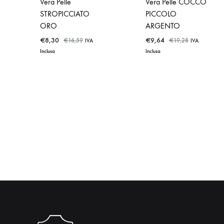
Vera Pelle
Vera Pelle COCCO
STROPICCIATO
PICCOLO
ORO
ARGENTO
€
8,30
€
9,64
€
16,59
€
19,28
IVA
IVA
Inclusa
Inclusa
ADD
ADD
TO
TO
WISHLIST
WISHLIST