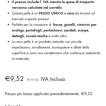
Il prezzo include l
‘
IVA mentre le
spese di trasporto
verranno calcolate nel carrello
.
Questa pelle è un
PEZZO UNICO
e
rara
da trovare sul
mercato a questo prezzo!
Perfetto per la creazione di
borse, gioielli, cinturini per
orologi, portafogli, portachiavi, sandali, scarpe,
dettagli, svuota tasche
e molto altro.
La vera pelle è un prodotto naturale con piccole
imperfezioni, avvallamenti, increspature e difetti della
superficie e sono una caratteristica che conferisce autenticità
al materiale.
€
9,52
IVA Inclusa
€
19,03
Prezzo più basso applicato precedentemente:
€
9,52