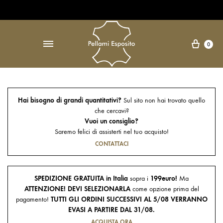
Open Accessibility Widget
↵
Carre
0
Hai bisogno di grandi quantitativi?
Sul sito non hai trovato quello
che cercavi?
Vuoi un consiglio?
Saremo felici di assisterti nel tuo acquisto!
CONTATTACI
SPEDIZIONE GRATUITA in Italia
sopra i
199euro!
Ma
ATTENZIONE! DEVI SELEZIONARLA
come opzione prima del
pagamento!
TUTTI GLI ORDINI SUCCESSIVI AL 5/08 VERRANNO
EVASI A PARTIRE DAL 31/08.
ACQUISTA ORA