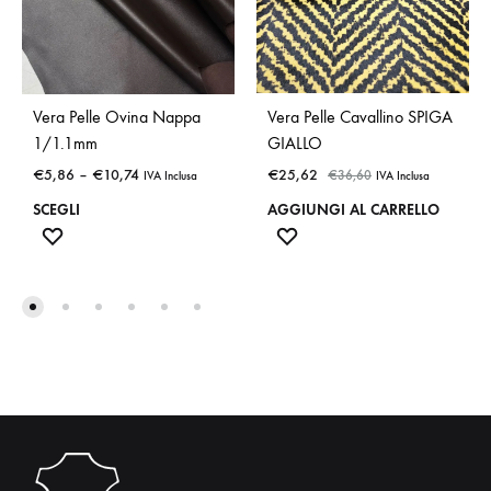
Vera Pelle Ovina Nappa
Vera Pelle Cavallino SPIGA
1/1.1mm
GIALLO
€
5,86
–
€
10,74
€
25,62
€
36,60
IVA Inclusa
IVA Inclusa
SCEGLI
AGGIUNGI AL CARRELLO
Questo
ADD
ADD
TO
TO
prodotto
WISHLIST
WISHLIST
ha
più
varianti.
Le
opzioni
possono
essere