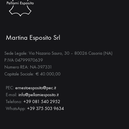
scelte
nella
pagina
del
Martina Esposito Srl
prodotto
Sede Legale: Via Nazario Sauro, 30 – 80026 Casoria (NA)
P.IVA 04799970639
Numero REA: NA-397331
Capitale Sociale: € 40.000,00
PEC:
ernestoesposito@pec.it
E-mail:
info@pellamiesposito.it
Telefono:
+39 081 540 2952
WhatsApp:
+39 375 503 9634