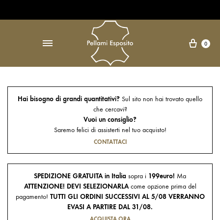
Open Accessibility Widget
↵
Carre
0
Hai bisogno di grandi quantitativi?
Sul sito non hai trovato quello
che cercavi?
Vuoi un consiglio?
Saremo felici di assisterti nel tuo acquisto!
CONTATTACI
SPEDIZIONE GRATUITA in Italia
sopra i
199euro!
Ma
ATTENZIONE! DEVI SELEZIONARLA
come opzione prima del
pagamento!
TUTTI GLI ORDINI SUCCESSIVI AL 5/08 VERRANNO
EVASI A PARTIRE DAL 31/08.
ACQUISTA ORA