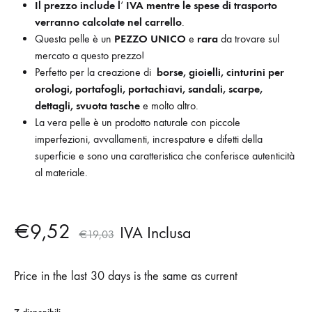
Il prezzo include l
‘
IVA mentre le
spese di trasporto
verranno calcolate nel carrello
.
Questa pelle è un
PEZZO UNICO
e
rara
da trovare sul
mercato a questo prezzo!
Perfetto per la creazione di
borse, gioielli, cinturini per
orologi, portafogli, portachiavi, sandali, scarpe,
dettagli, svuota tasche
e molto altro.
La vera pelle è un prodotto naturale con piccole
imperfezioni, avvallamenti, increspature e difetti della
superficie e sono una caratteristica che conferisce autenticità
al materiale.
€
9,52
IVA Inclusa
€
19,03
Price in the last 30 days is the same as current