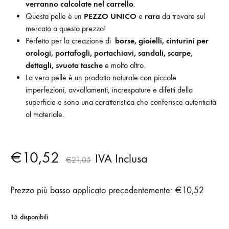
verranno calcolate nel carrello
.
Questa pelle è un
PEZZO UNICO
e
rara
da trovare sul
mercato a questo prezzo!
Perfetto per la creazione di
borse, gioielli, cinturini per
orologi, portafogli, portachiavi, sandali, scarpe,
dettagli, svuota tasche
e molto altro.
La vera pelle è un prodotto naturale con piccole
imperfezioni, avvallamenti, increspature e difetti della
superficie e sono una caratteristica che conferisce autenticità
al materiale.
€
10,52
IVA Inclusa
€
21,05
Prezzo più basso applicato precedentemente:
€
10,52
15 disponibili