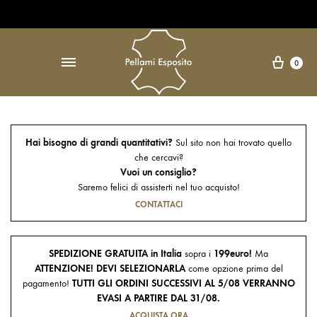
Open Accessibility Widget
↵
Carre
0
Hai bisogno di grandi quantitativi?
Sul sito non hai trovato quello
che cercavi?
Vuoi un consiglio?
Saremo felici di assisterti nel tuo acquisto!
CONTATTACI
SPEDIZIONE GRATUITA in Italia
sopra i
199euro!
Ma
ATTENZIONE! DEVI SELEZIONARLA
come opzione prima del
pagamento!
TUTTI GLI ORDINI SUCCESSIVI AL 5/08 VERRANNO
EVASI A PARTIRE DAL 31/08.
ACQUISTA ORA