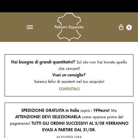
Open Accessibility Widget
↵
Carre
0
Hai bisogno di grandi quantitativi?
Sul sito non hai trovato quello
che cercavi?
Vuoi un consiglio?
Saremo felici di assisterti nel tuo acquisto!
CONTATTACI
SPEDIZIONE GRATUITA in Italia
sopra i
199euro!
Ma
ATTENZIONE! DEVI SELEZIONARLA
come opzione prima del
pagamento!
TUTTI GLI ORDINI SUCCESSIVI AL 5/08 VERRANNO
EVASI A PARTIRE DAL 31/08.
ACQUISTA ORA