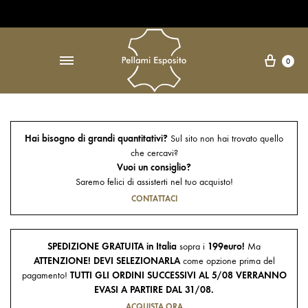
Open Accessibility Widget
↵
Carre
0
Hai bisogno di grandi quantitativi?
Sul sito non hai trovato quello
che cercavi?
Vuoi un consiglio?
Saremo felici di assisterti nel tuo acquisto!
CONTATTACI
SPEDIZIONE GRATUITA in Italia
sopra i
199euro!
Ma
ATTENZIONE! DEVI SELEZIONARLA
come opzione prima del
pagamento!
TUTTI GLI ORDINI SUCCESSIVI AL 5/08 VERRANNO
EVASI A PARTIRE DAL 31/08.
ACQUISTA ORA