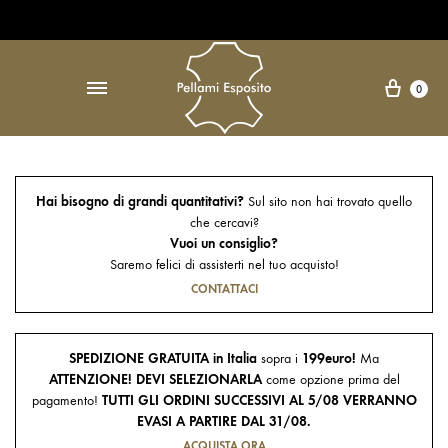
Open Accessibility Widget
↵
Carre
0
Hai bisogno di grandi quantitativi?
Sul sito non hai trovato quello
che cercavi?
Vuoi un consiglio?
Saremo felici di assisterti nel tuo acquisto!
CONTATTACI
SPEDIZIONE GRATUITA in Italia
sopra i
199euro!
Ma
ATTENZIONE! DEVI SELEZIONARLA
come opzione prima del
pagamento!
TUTTI GLI ORDINI SUCCESSIVI AL 5/08 VERRANNO
EVASI A PARTIRE DAL 31/08.
ACQUISTA ORA