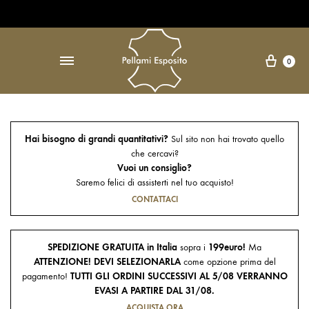
Open Accessibility Widget
↵
Carre
0
Hai bisogno di grandi quantitativi?
Sul sito non hai trovato quello
che cercavi?
Vuoi un consiglio?
Saremo felici di assisterti nel tuo acquisto!
CONTATTACI
SPEDIZIONE GRATUITA in Italia
sopra i
199euro!
Ma
ATTENZIONE! DEVI SELEZIONARLA
come opzione prima del
pagamento!
TUTTI GLI ORDINI SUCCESSIVI AL 5/08 VERRANNO
EVASI A PARTIRE DAL 31/08.
ACQUISTA ORA