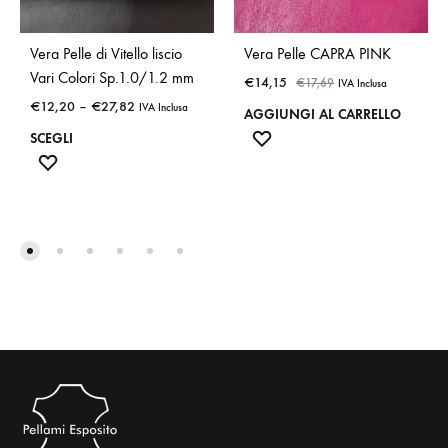
Vera Pelle di Vitello liscio
Vera Pelle CAPRA PINK
Vari Colori Sp.1.0/1.2 mm
€
14,15
€
17,69
IVA Inclusa
€
12,20
–
€
27,82
IVA Inclusa
AGGIUNGI AL CARRELLO
ADD
SCEGLI
Questo
ADD
TO
TO
WISHLIST
prodotto
WISHLIST
ha
più
varianti.
Le
opzioni
possono
essere
scelte
nella