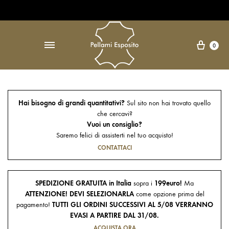
Open Accessibility Widget
↵
Carre
0
Hai bisogno di grandi quantitativi?
Sul sito non hai trovato quello
che cercavi?
Vuoi un consiglio?
Saremo felici di assisterti nel tuo acquisto!
CONTATTACI
SPEDIZIONE GRATUITA in Italia
sopra i
199euro!
Ma
ATTENZIONE! DEVI SELEZIONARLA
come opzione prima del
pagamento!
TUTTI GLI ORDINI SUCCESSIVI AL 5/08 VERRANNO
EVASI A PARTIRE DAL 31/08.
ACQUISTA ORA