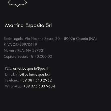
pagina
del
prodotto
Martina Esposito Srl
Sede Legale: Via Nazario Sauro, 30 – 80026 Casoria (NA)
P.IVA 04799970639
Numero REA: NA-397331
Capitale Sociale: € 40.000,00
PEC:
ernestoesposito@pec.it
E-mail:
info@pellamiesposito.it
Telefono:
+39 081 540 2952
WhatsApp:
+39 375 503 9634