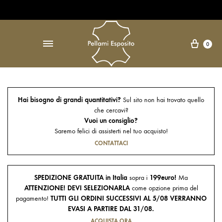
Open Accessibility Widget
↵
Carre
0
Hai bisogno di grandi quantitativi?
Sul sito non hai trovato quello
che cercavi?
Vuoi un consiglio?
Saremo felici di assisterti nel tuo acquisto!
CONTATTACI
SPEDIZIONE GRATUITA in Italia
sopra i
199euro!
Ma
ATTENZIONE! DEVI SELEZIONARLA
come opzione prima del
pagamento!
TUTTI GLI ORDINI SUCCESSIVI AL 5/08 VERRANNO
EVASI A PARTIRE DAL 31/08.
ACQUISTA ORA