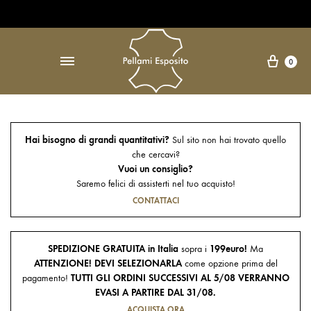
Open Accessibility Widget
↵
Carre
0
Hai bisogno di grandi quantitativi?
Sul sito non hai trovato quello
che cercavi?
Vuoi un consiglio?
Saremo felici di assisterti nel tuo acquisto!
CONTATTACI
SPEDIZIONE GRATUITA in Italia
sopra i
199euro!
Ma
ATTENZIONE! DEVI SELEZIONARLA
come opzione prima del
pagamento!
TUTTI GLI ORDINI SUCCESSIVI AL 5/08 VERRANNO
EVASI A PARTIRE DAL 31/08.
ACQUISTA ORA