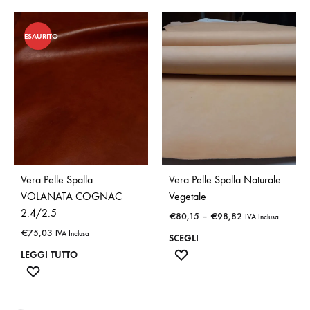
ESAURITO
Vera Pelle Spalla
Vera Pelle Spalla Naturale
VOLANATA COGNAC
Vegetale
2.4/2.5
€
80,15
–
€
98,82
IVA Inclusa
€
75,03
IVA Inclusa
SCEGLI
Questo
ADD
LEGGI TUTTO
ADD
TO
prodotto
TO
WISHLIST
ha
WISHLIST