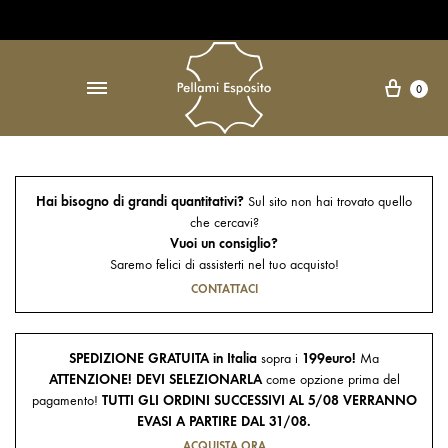
Open Accessibility Widget
↵
Carre
0
Hai bisogno di grandi quantitativi?
Sul sito non hai trovato quello
che cercavi?
Vuoi un consiglio?
Saremo felici di assisterti nel tuo acquisto!
CONTATTACI
SPEDIZIONE GRATUITA in Italia
sopra i
199euro!
Ma
ATTENZIONE! DEVI SELEZIONARLA
come opzione prima del
pagamento!
TUTTI GLI ORDINI SUCCESSIVI AL 5/08 VERRANNO
EVASI A PARTIRE DAL 31/08.
ACQUISTA ORA