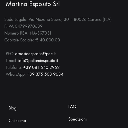
Martina Esposito Srl
prodotto
Sede Legale: Via Nazario Sauro, 30 – 80026 Casoria (NA)
P.IVA 04799970639
Numero REA: NA-397331
Capitale Sociale: € 40.000,00
PEC:
ernestoesposito@pec.it
E-mail:
info@pellamiesposito.it
Telefono:
+39 081 540 2952
WhatsApp:
+39 375 503 9634
FAQ
Blog
Spedizioni
Chi siamo