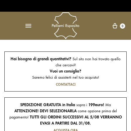
Open Accessibility Widget
↵
Carre
0
Hai bisogno di grandi quantitativi?
Sul sito non hai trovato quello
che cercavi?
Vuoi un consiglio?
Saremo felici di assisterti nel tuo acquisto!
CONTATTACI
SPEDIZIONE GRATUITA in Italia
sopra i
199euro!
Ma
ATTENZIONE! DEVI SELEZIONARLA
come opzione prima del
pagamento!
TUTTI GLI ORDINI SUCCESSIVI AL 5/08 VERRANNO
EVASI A PARTIRE DAL 31/08.
ACQUISTA ORA