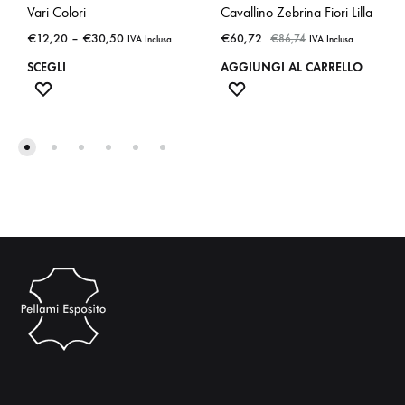
Vari Colori
Cavallino Zebrina Fiori Lilla
€
12,20
–
€
30,50
€
60,72
€
86,74
IVA Inclusa
IVA Inclusa
SCEGLI
AGGIUNGI AL CARRELLO
Questo
ADD
ADD
TO
TO
prodotto
WISHLIST
WISHLIST
ha
più
varianti.
Le
opzioni
possono
essere
scelte
nella
pagina
del