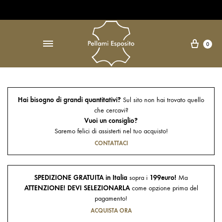
Open Accessibility Widget
↵
Carre
0
Hai bisogno di grandi quantitativi?
Sul sito non hai trovato quello
che cercavi?
Vuoi un consiglio?
Saremo felici di assisterti nel tuo acquisto!
CONTATTACI
SPEDIZIONE GRATUITA in Italia
sopra i
199euro!
Ma
ATTENZIONE! DEVI SELEZIONARLA
come opzione prima del
pagamento!
ACQUISTA ORA